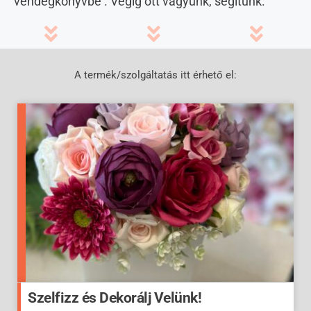
vendégkönyvbe . Végig ott vagyunk, segítünk.
A termék/szolgáltatás itt érhető el:
Szelfizz és Dekorálj Velünk!