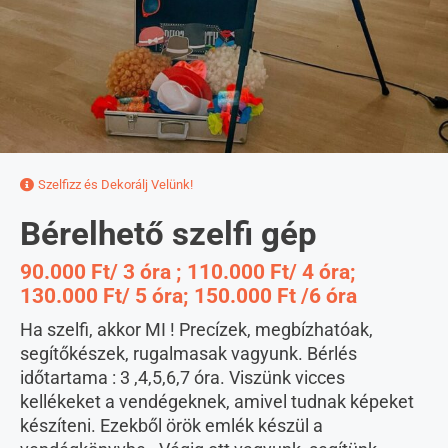
Szelfizz és Dekorálj Velünk!
Bérelhető szelfi gép
90.000 Ft/ 3 óra ; 110.000 Ft/ 4 óra;
130.000 Ft/ 5 óra; 150.000 Ft /6 óra
Ha szelfi, akkor MI ! Precízek, megbízhatóak,
segítőkészek, rugalmasak vagyunk. Bérlés
időtartama : 3 ,4,5,6,7 óra. Viszünk vicces
kellékeket a vendégeknek, amivel tudnak képeket
készíteni. Ezekből örök emlék készül a