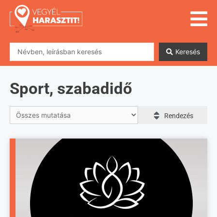
Keresés
Sport, szabadidő
Rendezés