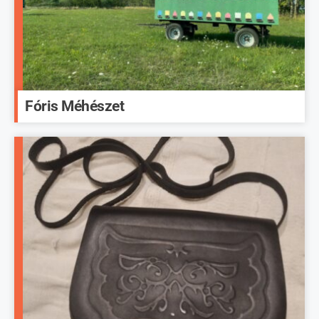
Fóris Méhészet