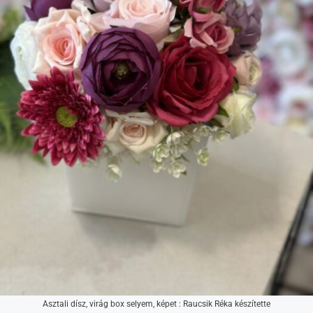
Asztali dísz, virág box selyem, képet : Raucsik Réka készítette