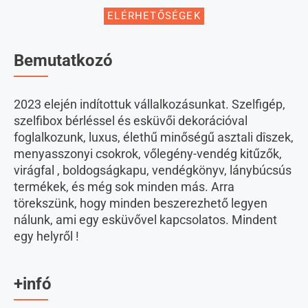
ELÉRHETŐSÉGEK
Bemutatkozó
2023 elején indítottuk vállalkozásunkat. Szelfigép,
szelfibox bérléssel és esküvői dekorációval
foglalkozunk, luxus, élethű minőségű asztali dîszek,
menyasszonyi csokrok, vőlegény-vendég kitűzők,
virágfal , boldogságkapu, vendégkönyv, lánybúcsús
termékek, és még sok minden más. Arra
törekszünk, hogy minden beszerezhető legyen
nálunk, ami egy esküvővel kapcsolatos. Mindent
egy helyről !
+infó