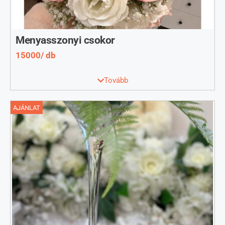
Menyasszonyi csokor
15000/ db
Menyasszonyi csokor, élethű, elegáns selyem virágból.
Tovább
Bármilyen színben kérhető.
AJÁNLAT