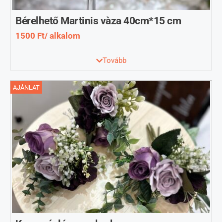
Bérelhető Martinis vàza 40cm*15 cm
1500 Ft/ alkalom
Bérelhető Martinis váza
Tovább
AJÁNLAT