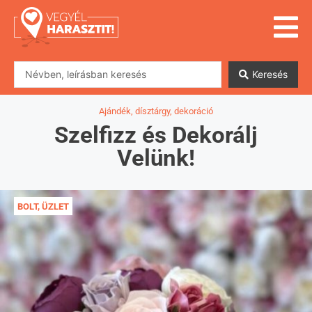
Keresés
Ajándék, dísztárgy, dekoráció
Szelfizz és Dekorálj
Velünk!
BOLT, ÜZLET