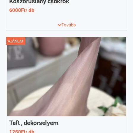
Koszorúslány csokrok
6000Ft/ db
Koszorúslány csokrok , más színben is
Tovább
AJÁNLAT
Taft , dekorselyem
1250Ft/ db