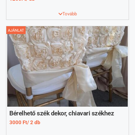
25 cm *10 m , asztali futónak, szék masninak. Rengeteg féle
Tovább
színben van.
AJÁNLAT
Bérelhető szék dekor, chiavari székhez
3000 Ft/ 2 db
Ifjú pár , tanuk székeihez, 3 féle színben bérelhető. Szürke,