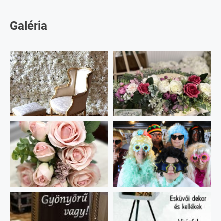
Viszünk vicces kellékeket a vendégeknek, amivel tudnak
képeket készíteni. Ezekből örök emlék készül a vendégkönyvbe
Galéria
. Végig ott vagyunk, segítünk.