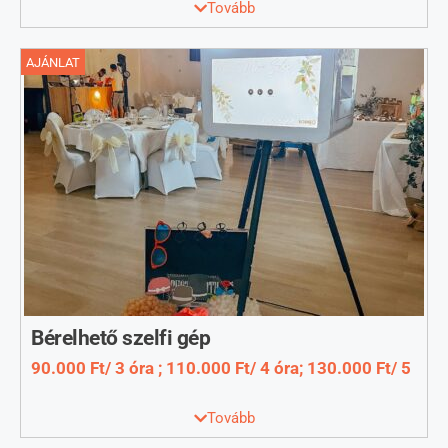
Tovább
rózsaszín, bézs.
AJÁNLAT
Bérelhető szelfi gép
90.000 Ft/ 3 óra ; 110.000 Ft/ 4 óra; 130.000 Ft/ 5
óra; 150.000 Ft /6 óra
Tovább
Ha szelfi, akkor MI ! Precízek, megbízhatóak, segítőkészek,
rugalmasak vagyunk. Bérlés időtartama : 3 ,4,5,6,7 óra.