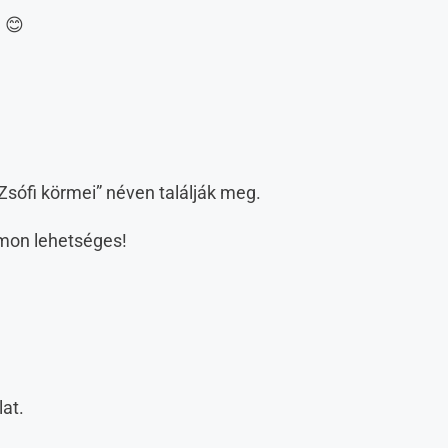
. 😊
sófi körmei” néven találják meg.
mon lehetséges!
lat.