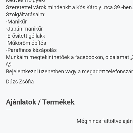
Kedves Hölgyek!
Szeretettel várok mindenkit a Kós Károly utca 39.-ben
Szolgáltatásaim:
-Manikűr
-Japán manikűr
-Erősített géllakk
-Műköröm építés
-Paraffinos kézápolás
Munkáim megtekinthetőek a facebookon, oldalamat „Z
🙂
Bejelentkezni üzenetben vagy a megadott telefonszá
Dúzs Zsófia
Ajánlatok / Termékek
Még nincs feltöltve aján