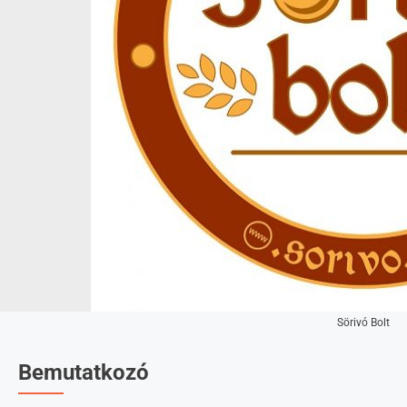
Sörivó Bolt
Bemutatkozó