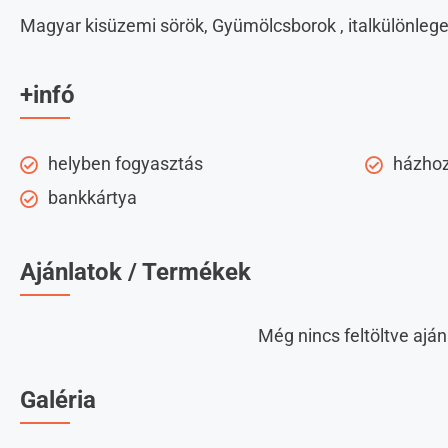
Magyar kisüzemi sörök, Gyümölcsborok , italkülönleg
+infó
helyben fogyasztás
házhoz
bankkártya
Ajánlatok / Termékek
Még nincs feltöltve aján
Galéria