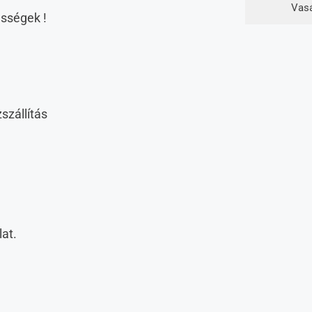
Vas
ességek !
szállítás
lat.