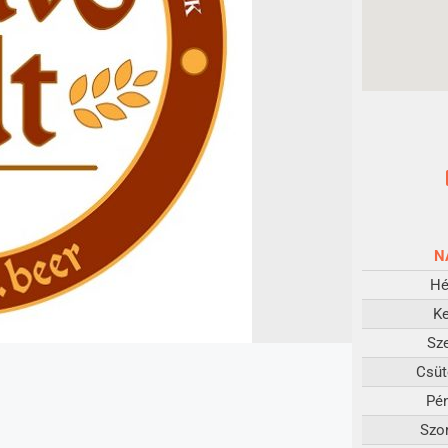
N
Hé
K
Sz
Csüt
Pé
Szo