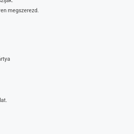
zíjak.
lyen megszerezd.
rtya
lat.