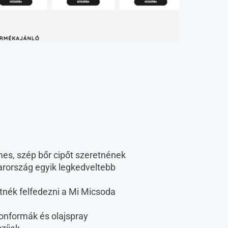
mes, szép bőr cipőt szeretnének
yarország egyik legkedveltebb
tnék felfedezni a Mi Micsoda
ikonformák és olajspray