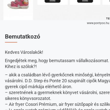
www.pontyoo.hu
Bemutatkozó
Kedves Városlakók!
Engedjétek meg, hogy bemutassam vállalkozásomat.
Kihez is szólok?!
– akik a családban lévő gyerkőcnek minőségi, kényel
vásárolni. D.D. Step és Ponte 20 szupinált cipők Mag
gyerek cipő márkája elérhető áron.
– szeretnének a gyermeknek könyvet vásárolni, szere
sikeres könyvsorozatot.
– Air fryer Cosori Prémium, air fryer sütőpapír és szil