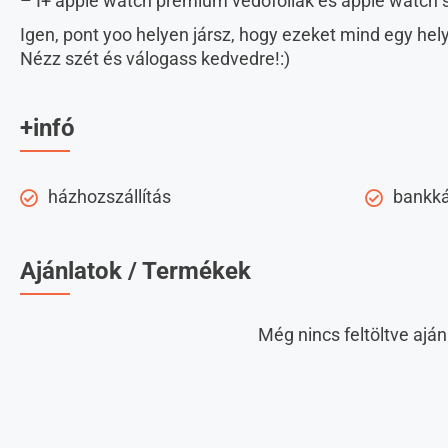
– I+ apple watch prémium védőfóliák és apple watch s
Igen, pont yoo helyen jársz, hogy ezeket mind egy he
Nézz szét és válogass kedvedre!:)
+infó
házhozszállítás
bankká
Ajánlatok / Termékek
Még nincs feltöltve aján