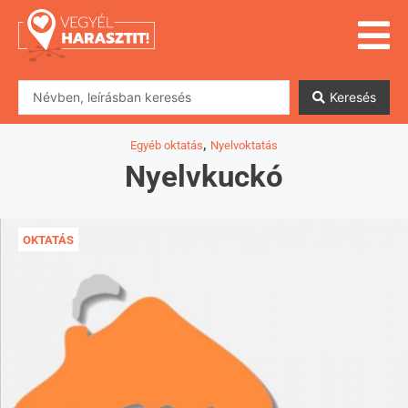
Keresés
,
Egyéb oktatás
Nyelvoktatás
Nyelvkuckó
OKTATÁS