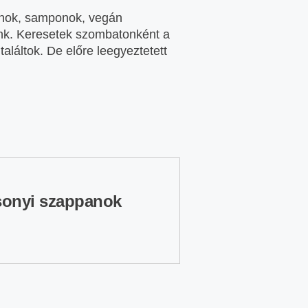
nok, samponok, vegán
unk. Keresetek szombatonként a
találtok. De előre leegyeztetett
sonyi szappanok
 illattal és formában.