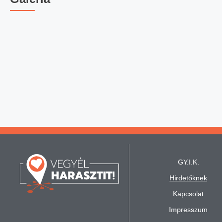
GY.I.K.
Hirdetőknek
Kapcsolat
Impresszum