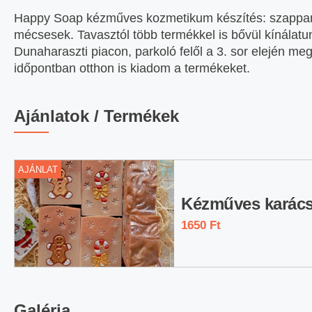
Happy Soap kézműves kozmetikum készítés: szappa
mécsesek. Tavasztól több termékkel is bővül kínálat
Dunaharaszti piacon, parkoló felől a 3. sor elején meg
időpontban otthon is kiadom a termékeket.
Ajánlatok / Termékek
AJÁNLAT
Kézműves karác
1650 Ft
Karácsonyi szappanok többféle
Galéria