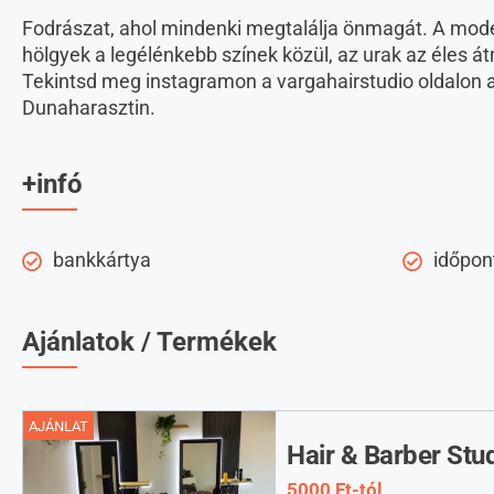
Fodrászat, ahol mindenki megtalálja önmagát. A moder
hölgyek a legélénkebb színek közül, az urak az éles 
Tekintsd meg instagramon a vargahairstudio oldalon 
Dunaharasztin.
+infó
bankkártya
időpon
Ajánlatok / Termékek
AJÁNLAT
Hair & Barber Stu
5000 Ft-tól