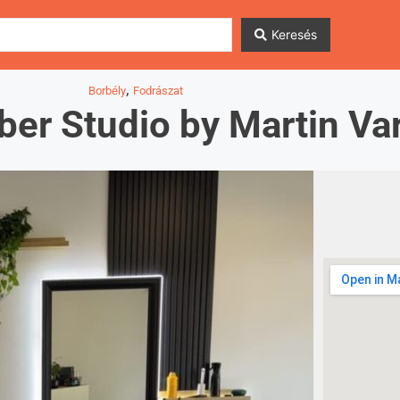
Keresés
,
Borbély
Fodrászat
ber Studio by Martin Va