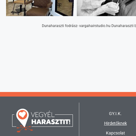
Dunaharaszti fodrász- vargahairstudio.hu Dunaharaszti b
GY.I.K.
Hirdetőknek
Kapcsolat