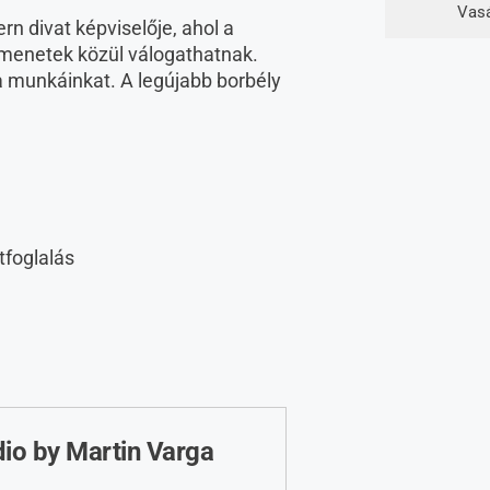
Vas
n divat képviselője, ahol a
átmenetek közül válogathatnak.
a munkáinkat. A legújabb borbély
tfoglalás
dio by Martin Varga