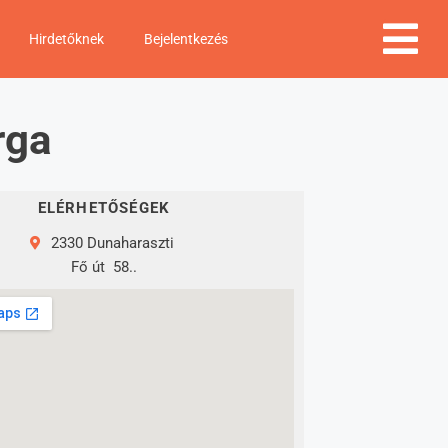
Hirdetőknek
Bejelentkezés
rga
ELÉRHETŐSÉGEK
2330 Dunaharaszti
Fő út
58..