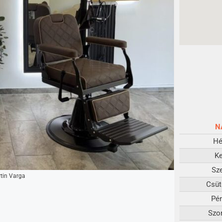
N
Hé
K
Sz
rtin Varga
Csüt
Pé
Szo