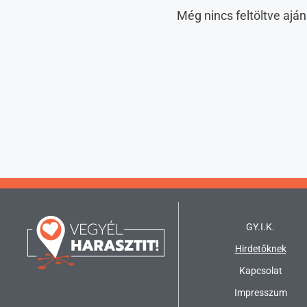
Még nincs feltöltve aján
GY.I.K.
Hirdetőknek
Kapcsolat
Impresszum