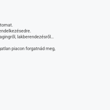
atomat.
rendelkezésedre.
stagingről, lakberendezésről…
gatlan piacon forgatnád meg,