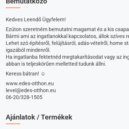
Bemutatkozó
Kedves Leendő Ügyfelem!
Ezúton szeretném bemutatni magamat és a kis csap
Bármi ami az ingatlanokkal kapcsolatos, állok szíves 
Lehet szó építésről, felújításról, adás-vételről, home 
igazából mindenről.
Ha ingatlanba fektetnéd megtakarításodat vagy az in
abban is teljeskörűen melletted tudunk állni.
Keress bátran! ☺️
www.edes-otthon.eu
level@edes-otthon.eu
06-20/328-1505
Ajánlatok / Termékek