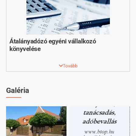
Átalányadózó egyéni vállalkozó
könyvelése
15 ezer forint/hó-tól
Tovább
2022. szeptember 1-től sok KATA alatt adózó egyéni
vállalkozónak kell áttérnie más adónemre. Átalányadózás az
egyik megfelelő választás lehet. Könyvelési díjaink 15 ezer
Galéria
forint/hó ártól indulnak. Bővebb infók:
https://www.btop.hu/dunaharasztiegyenivallalkozas