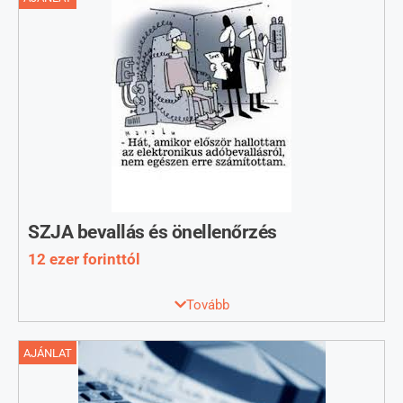
kollegák állnak
rendelkezésére.
Bővebb infók: https://www.btop.hu/dunaharasztikonyveles
SZJA bevallás és önellenőrzés
12 ezer forinttól
Személyi jövedelemadó bevallás vagy ennek javítása,
Tovább
önrevíziója. Bővebb infók itt: https://www.btop.hu/szja
AJÁNLAT