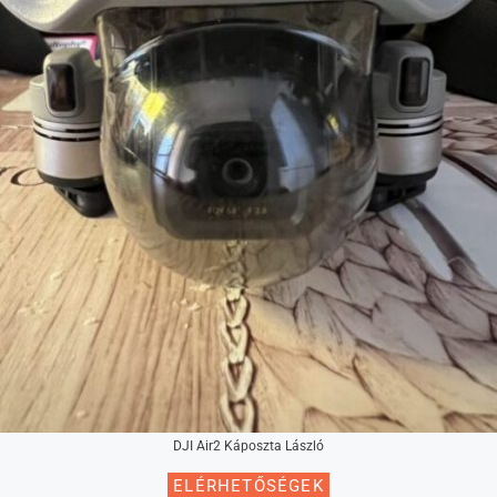
DJI Air2 Káposzta László
ELÉRHETŐSÉGEK