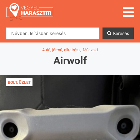
Keresés
,
Autó, jármű, alkatrész
Műszaki
Airwolf
BOLT, ÜZLET