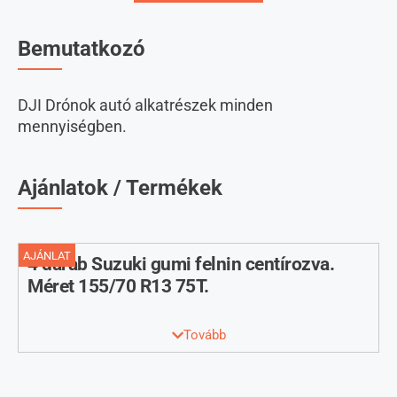
Bemutatkozó
DJI Drónok autó alkatrészek minden
mennyiségben.
Ajánlatok / Termékek
AJÁNLAT
4 darab Suzuki gumi felnin centírozva.
Méret 155/70 R13 75T.
34998 ft
Tovább
4 darab jó minőségű Suzuki gumi felnin centírozva.
Méret 155/70 R13 70T