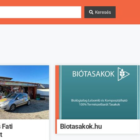
Keresés
 Fati
Biotasakok.hu
t