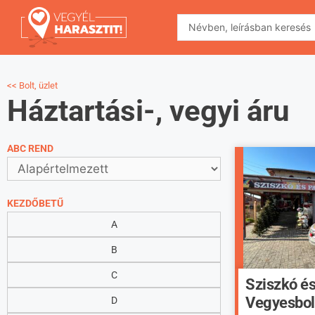
<< Bolt, üzlet
Háztartási-, vegyi áru
ABC REND
KEZDŐBETŰ
A
B
C
Sziszkó és
Vegyesbol
D