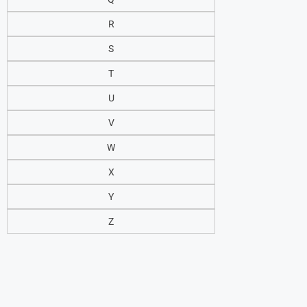
R
S
T
U
V
W
X
Y
Z