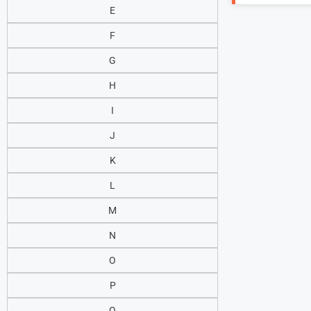
E
F
G
H
I
J
K
L
M
N
O
P
Q