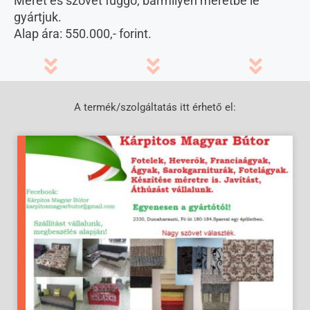
Méret és szövet függő, bármilyen méretbe le
gyártjuk.
Alap ára: 550.000,- forint.
A termék/szolgáltatás itt érhető el: