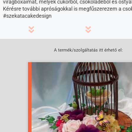
virágboxaimat, melyek cukorból, csokoládéból és ostyá
Kérésre további apróságokkal is megfűszerezem a cso
#szekatacakedesign
A termék/szolgáltatás itt érhető el: