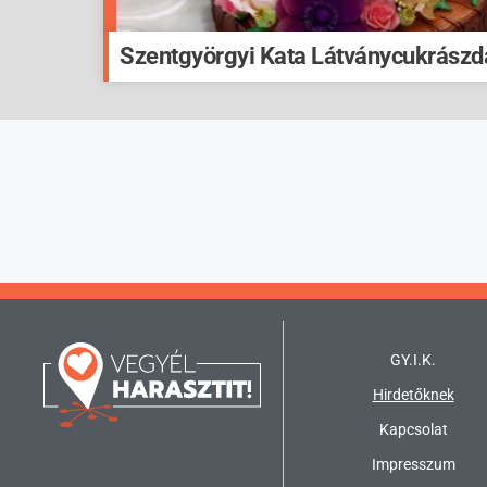
Szentgyörgyi Kata Látványcukrászd
GY.I.K.
Hirdetőknek
Kapcsolat
Impresszum