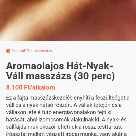
Orientál Thai Masszázs
Aromaolajos Hát-Nyak-
Váll masszázs (30 perc)
8.100 Ft/alkalom
Ez a fajta masszázskezelés enyhíti a feszültséget a
váll és a nyak hátsó részén. A vállak tetején és a
vállakon lefelé futó energiavonalakon fejti ki
hatását, ahol izomcsomók alakulnak ki. A nyak- és
vállfájdalmak okozói lehetnek a rossz testtartás,
íróasztal mellett végzett irodai munka, vagy akár a