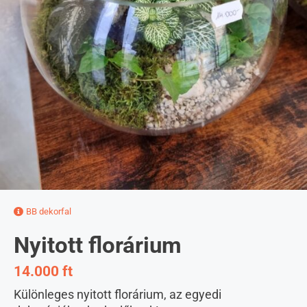
BB dekorfal
Nyitott florárium
14.000 ft
Különleges nyitott florárium, az egyedi