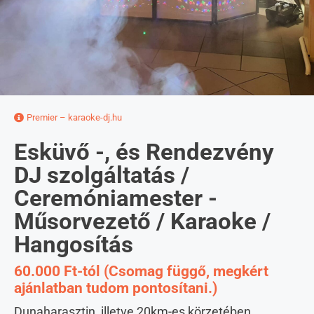
Premier – karaoke-dj.hu
Esküvő -, és Rendezvény
DJ szolgáltatás /
Ceremóniamester -
Műsorvezető / Karaoke /
Hangosítás
60.000 Ft-tól (Csomag függő, megkért
ajánlatban tudom pontosítani.)
Dunaharasztin, illetve 20km-es körzetében